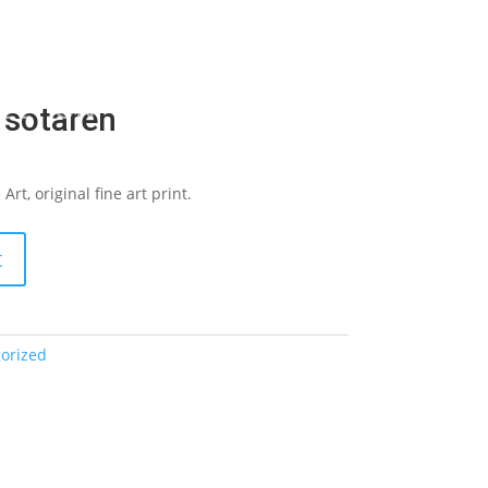
LECTION
HOW IT WORKS
sotaren
rt, original fine art print.
t
orized