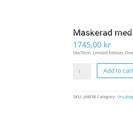
HOME
ABOUT US
OFFERINGS
COL
Maskerad med 
1745,00
kr
56x70cm. Limited Edition, Fine A
Maskerad
Add to car
med
sotaren
quantity
SKU:
JAM38
Category:
Uncateg